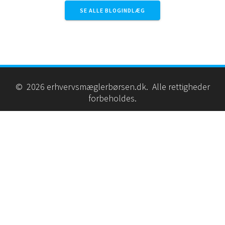
SE ALLE BLOGINDLÆG
© 2026 erhvervsmæglerbørsen.dk. Alle rettigheder
forbeholdes.