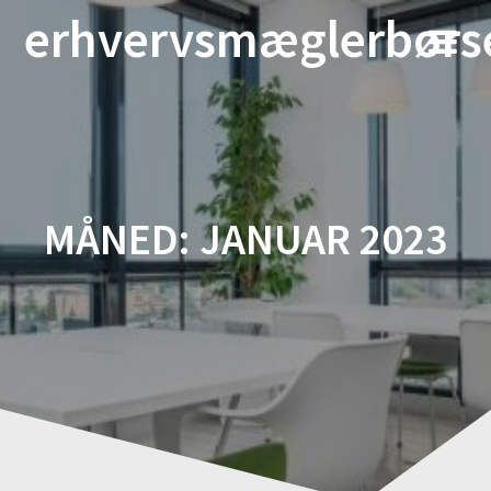
Skip
erhvervsmæglerbørs
to
content
MÅNED:
JANUAR 2023